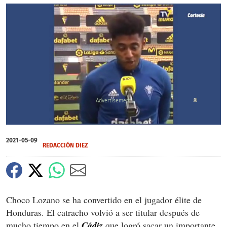
X
0
seconds
2021-05-09
of
REDACCIÓN DIEZ
1
minute,
7
seconds
Choco Lozano se ha convertido en el jugador élite de
Honduras. El catracho volvió a ser titular después de
mucho tiempo en el
Cádiz
que logró sacar un importante