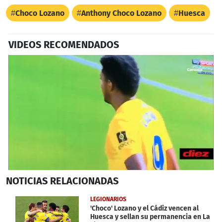
Choco Lozano
Anthony Choco Lozano
Huesca
VIDEOS RECOMENDADOS
0
NOTICIAS
RELACIONADAS
seconds
of
25
LEGIONARIOS
seconds
'Choco' Lozano y el Cádiz vencen al
Huesca y sellan su permanencia en La