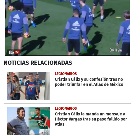
0
NOTICIAS
RELACIONADAS
seconds
of
32
LEGIONARIOS
seconds
Cristian Cálix y su confesión tras no
poder triunfar en el Atlas de México
LEGIONARIOS
Cristian Cálix le manda un mensaje a
Héctor Vargas tras su paso fallido por
Atlas