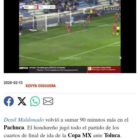
X
X
0
of
2020-02-13
57
KEVYN OSEGUERA
seconds
Denil Maldonado
volvió a sumar 90 minutos más en el
Pachuca
. El hondureño jugó todo el partido de los
Copa MX
Toluca
cuartos de final de ida de la
ante
.