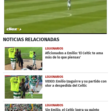
0
NOTICIAS
RELACIONADAS
seconds
of
2
LEGIONARIOS
minutes,
Aficionados a Emilio: 'El Celtic te ama
15
más de lo que piensas'
seconds
LEGIONARIOS
VIDEO: Emilio Izaguirre y su partido con
olor a despedida del Celtic
LEGIONARIOS
Sin Emilio, el Celtic logra su quinto