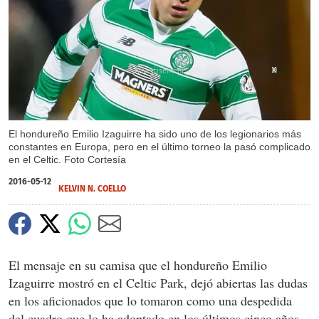
X
X
El hondure­ño Emilio Izaguirre ha sido uno de los legionarios más
constantes en Europa, pero en el último torneo la pasó complicado
en el Celtic. Foto Cortesía
2016-05-12
KELVIN N. COELLO
El mensaje en su camisa que el hondureño Emilio
Izaguirre mostró en el Celtic Park, dejó abiertas las dudas
en los aficionados que lo tomaron como una despedida
del cuadro que lo ha adoptado en los últimos cinco años.