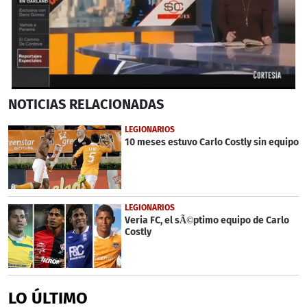
0
NOTICIAS
RELACIONADAS
seconds
of
6
LEGIONARIOS
minutes,
10 meses estuvo Carlo Costly sin equipo
5
seconds
LEGIONARIOS
Veria FC, el sÃ©ptimo equipo de Carlo
Costly
LO ÚLTIMO