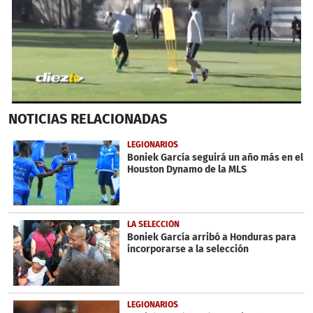
0
NOTICIAS
RELACIONADAS
seconds
of
54
LEGIONARIOS
seconds
Boniek García seguirá un año más en el
Houston Dynamo de la MLS
LA SELECCIÓN
Boniek García arribó a Honduras para
incorporarse a la selección
LEGIONARIOS