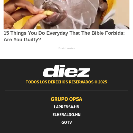
TODOS LOS DERECHOS RESERVADOS ®
2025
GRUPO OPSA
LAPRENSA.HN
ELHERALDO.HN
GOTV