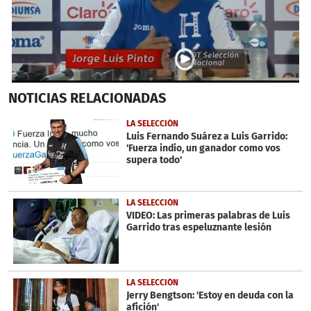
0
NOTICIAS
RELACIONADAS
seconds
of
3
LA SELECCIÓN
minutes,
Luis Fernando Suárez a Luis Garrido:
7
'Fuerza indio, un ganador como vos
seconds
supera todo'
LA SELECCIÓN
VIDEO: Las primeras palabras de Luis
Garrido tras espeluznante lesión
LA SELECCIÓN
Jerry Bengtson: 'Estoy en deuda con la
afición'