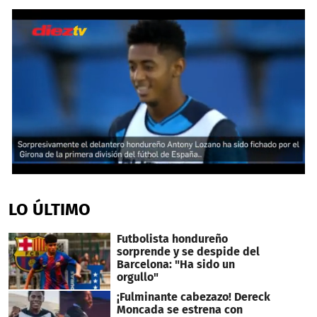
0
seconds
of
LO ÚLTIMO
51
seconds
Futbolista hondureño
sorprende y se despide del
Barcelona: "Ha sido un
orgullo"
¡Fulminante cabezazo! Dereck
Moncada se estrena con