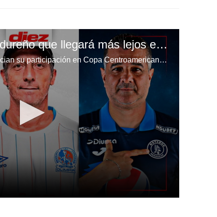
Este es el equipo hondureño que llegará más lejos en Copa Centroamericana
Motagua, Olimpia y Marathón inician su participación en Copa Centroamericana de Concacaf. El equipo de Troglio ya se coronó campeón de esta competición, las Águilas de Diego Vázquez han llegado a múltiples finales de Concacaf League, mientras Marathón regresa al ruedo internacional tras muchos años de ausencia. ¿Qué equipo hondureño llegará más lejos?