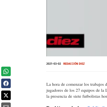
0
of
2021-03-02
REDACCIÓN DIEZ
41
seconds
Volume
0%
La hora de comenzar los trabajos d
jugadores de los 27 equipos de la
la presencia de siete futbolistas h