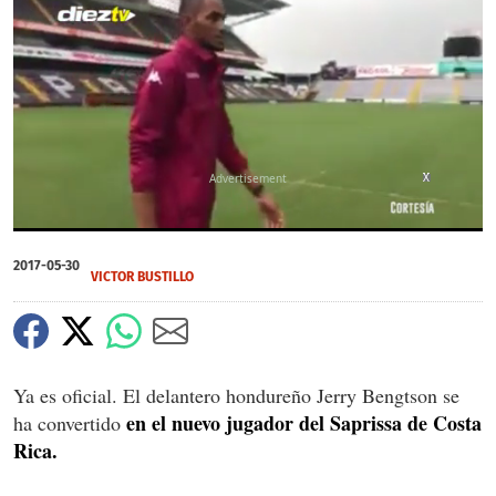
X
X
X
0
seconds
2017-05-30
of
VICTOR BUSTILLO
0
seconds
Ya es oficial. El delantero hondureño Jerry Bengtson se
en el nuevo jugador del Saprissa de Costa
ha convertido
Rica.