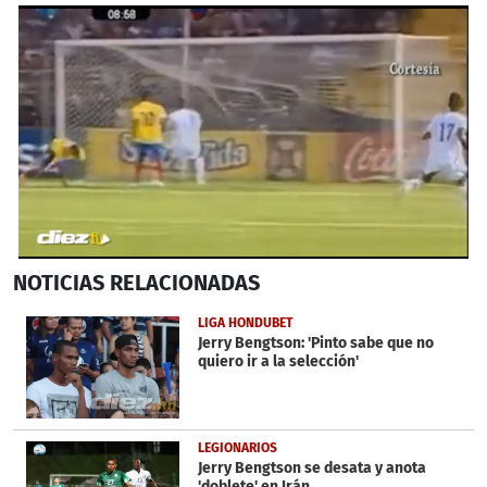
0
NOTICIAS
RELACIONADAS
seconds
of
33
LIGA HONDUBET
seconds
Jerry Bengtson: 'Pinto sabe que no
quiero ir a la selección'
LEGIONARIOS
Jerry Bengtson se desata y anota
'doblete' en Irán