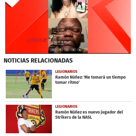
0
NOTICIAS
RELACIONADAS
seconds
of
4
LEGIONARIOS
minutes,
Ramón Núñez: 'Me tomará un tiempo
16
tomar ritmo'
seconds
LEGIONARIOS
Ramón Núñez es nuevo jugador del
Strikers de la NASL