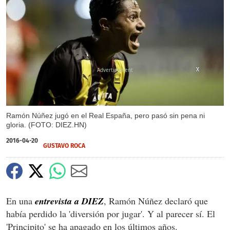
X
X
Ramón Núñez jugó en el Real España, pero pasó sin pena ni
gloria. (FOTO: DIEZ.HN)
2016-04-20
GUSTAVO ROCA
En una
entrevista a DIEZ
, Ramón Núñez declaró que
había perdido la 'diversión por jugar'. Y al parecer sí. El
'Principito' se ha apagado en los últimos años.