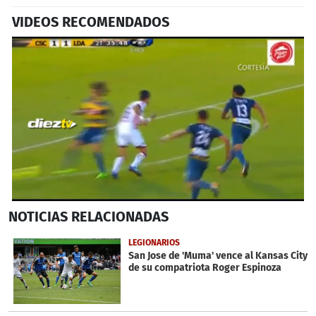
VIDEOS RECOMENDADOS
0
NOTICIAS
RELACIONADAS
seconds
of
43
LEGIONARIOS
seconds
San Jose de 'Muma' vence al Kansas City
de su compatriota Roger Espinoza