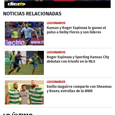
0
NOTICIAS
RELACIONADAS
seconds
of
51
LEGIONARIOS
seconds
Kansas y Roger Espinoza le ganan el
pulso a Deiby Flores y son líderes
LEGIONARIOS
Roger Espinoza y Sporting Kansas City
debutan con triunfo en la MLS
LEGIONARIOS
Emilio Izaguirre comparte con Sheamus
y Rusev, estrellas de la WWE