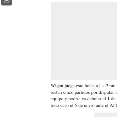
Wigan juega este lunes a las 2 pm 
restan cinco partidos por disputar.
equipo y podría ya debutar el 1 de
todo caso el 5 de enero ante el 