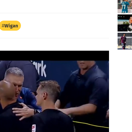
Wigan