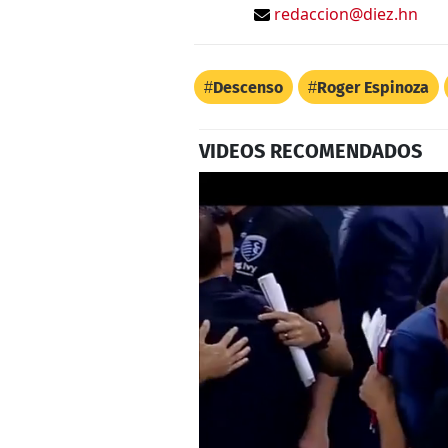
redaccion@diez.hn
Descenso
Roger Espinoza
VIDEOS RECOMENDADOS