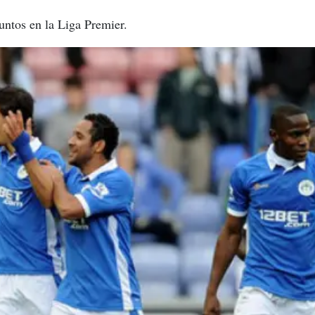
untos en la Liga Premier.