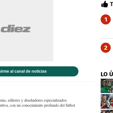
1
2
irme al canal de noticias
LO 
tas, editores y diseñadores especializados
ortiva, con un conocimiento profundo del fútbol