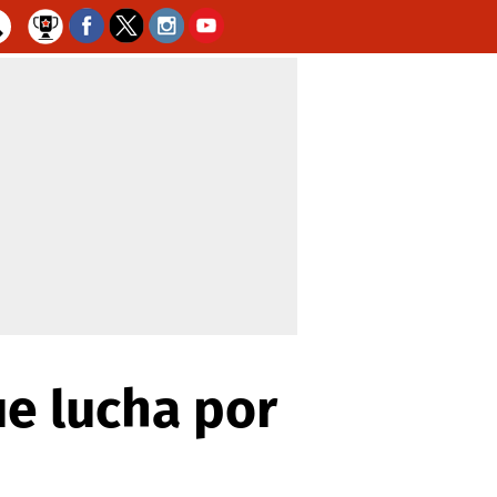
ue lucha por