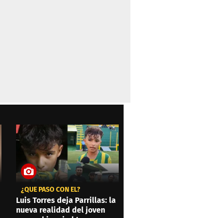
¿QUÉ PASÓ CON ÉL?
Luis Torres deja Parrillas: la
nueva realidad del joven