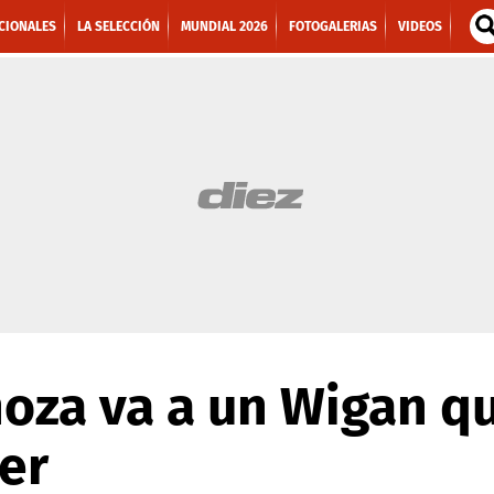
CIONALES
LA SELECCIÓN
MUNDIAL 2026
FOTOGALERIAS
VIDEOS
oza va a un Wigan q
er