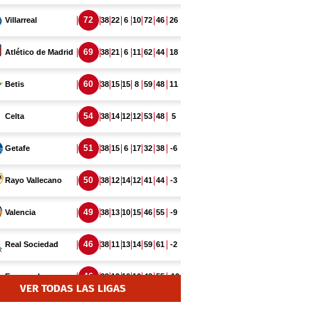
VER TODAS LAS LIGAS