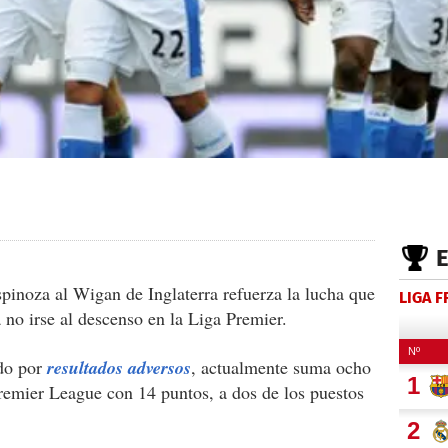
pinoza al Wigan de Inglaterra refuerza la lucha que
LIGA 
a no irse al descenso en la Liga Premier.
ado por
resultados adversos
, actualmente suma ocho
remier League con 14 puntos, a dos de los puestos