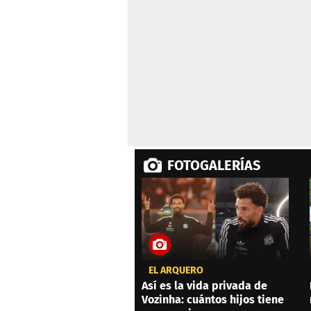
FOTOGALERÍAS
EL ARQUERO
Así es la vida privada de
Vozinha: cuántos hijos tiene