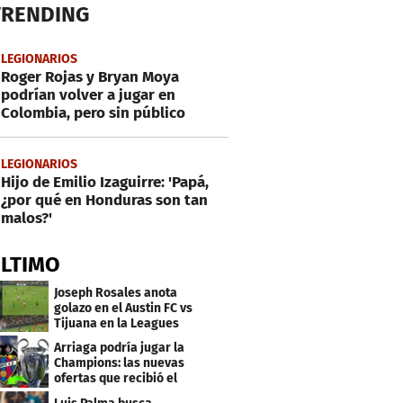
TRENDING
LEGIONARIOS
Roger Rojas y Bryan Moya
podrían volver a jugar en
Colombia, pero sin público
LEGIONARIOS
Hijo de Emilio Izaguirre: 'Papá,
¿por qué en Honduras son tan
malos?'
ÚLTIMO
Joseph Rosales anota
golazo en el Austin FC vs
Tijuana en la Leagues
Cup
Arriaga podría jugar la
Champions: las nuevas
ofertas que recibió el
Levante