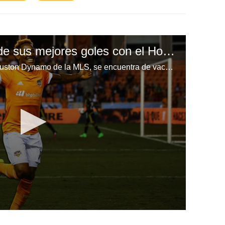
Romell Quioto y uno de sus mejores goles con el Houston Dynamo
Romell Quioto, delantero del Houston Dynamo de la MLS, se encuentra de vacaciones en Honduras y aseguró tiene contrato con el equipo, pero no cierra las puertas a las ofertas que le puedan salir.