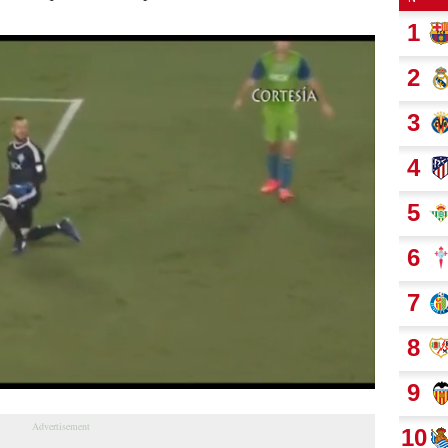
Próximo
Romell Quioto se estrena como goleador en la MLS con el Impact Montreal
00:30