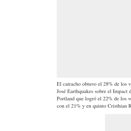
seconds
Volume
90%
El catracho obtuvo el 28% de los
José Earthquakes sobre el Impact d
Portland que logró el 22% de los v
con el 21% y en quinto Cristhian