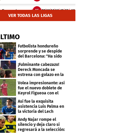
VER TODAS LAS LIGAS
ÚLTIMO
Futbolista hondureño
sorprende y se despide
del Barcelona: "Ha sido
un orgullo"
¡Fulminante cabezazo!
Dereck Moncada se
estrena con golazo en la
Liga de Suiza
Volea impresionante: así
fue el nuevo doblete de
Keyrol Figueoa con el
Liverpool
Así fue la exquisita
asistencia Luis Palma en
la victoria del Lech
Poznán
Andy Najar rompe el
silencio y deja claro si
regresará a la selección: