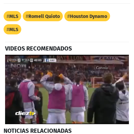
MLS
Romell Quioto
Houston Dynamo
MLS
VIDEOS RECOMENDADOS
0
NOTICIAS
RELACIONADAS
seconds