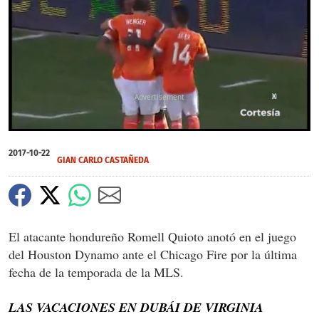
X
0
of
2017-10-22
1
GIAN CARLO CASTAÑEDA
minute,
1
second
El atacante hondureño Romell Quioto anotó en el juego
del Houston Dynamo ante el Chicago Fire por la última
fecha de la temporada de la MLS.
LAS VACACIONES EN DUBÁI DE VIRGINIA