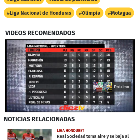
Liga Nacional de Honduras
Olimpia
Motagua
VIDEOS RECOMENDADOS
Próximo
0
NOTICIAS
RELACIONADAS
seconds
of
19
LIGA HONDUBET
seconds
Real Sociedad toma aire y se baja al