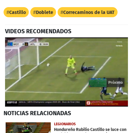
Castillo
Doblete
Correcaminos de la UAT
VIDEOS RECOMENDADOS
Próximo
0
NOTICIAS
RELACIONADAS
seconds
of
18
LEGIONARIOS
seconds
Hondureño Rubilio Castillo se luce con