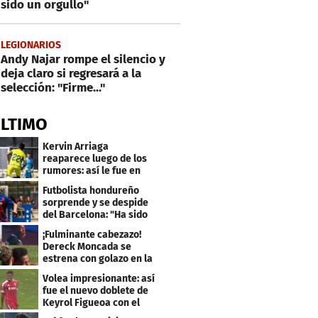
sido un orgullo"
LEGIONARIOS
Andy Najar rompe el silencio y
deja claro si regresará a la
selección: "Firme..."
ÚLTIMO
Kervin Arriaga
reaparece luego de los
rumores: así le fue en
amistoso con Levante
Futbolista hondureño
sorprende y se despide
del Barcelona: "Ha sido
un orgullo"
¡Fulminante cabezazo!
Dereck Moncada se
estrena con golazo en la
Liga de Suiza
Volea impresionante: así
fue el nuevo doblete de
Keyrol Figueoa con el
Liverpool