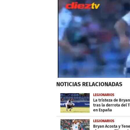
0
NOTICIAS
RELACIONADAS
seconds
of
39
LEGIONARIOS
seconds
Volume
La tristeza de Brya
0%
tras la derrota del 
en España
LEGIONARIOS
Bryan Acosta y Tene