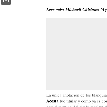
Leer más: Michaell Chirinos: 'A
La única anotación de los blanquia
Acosta
fue titular y como ya es co
casi al término del duelo sacó un 