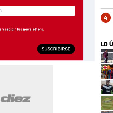
4
 y recibir tus newsletters.
LO 
SUSCRIBIRSE