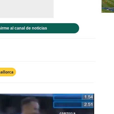
irme al canal de noticias
allorca