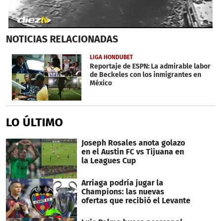
0
NOTICIAS
RELACIONADAS
seconds
of
1
LIGA HONDUBET
minute,
Reportaje de ESPN: La admirable labor
2
de Beckeles con los inmigrantes en
seconds
México
LO ÚLTIMO
Joseph Rosales anota golazo
en el Austin FC vs Tijuana en
la Leagues Cup
Arriaga podría jugar la
Champions: las nuevas
ofertas que recibió el Levante