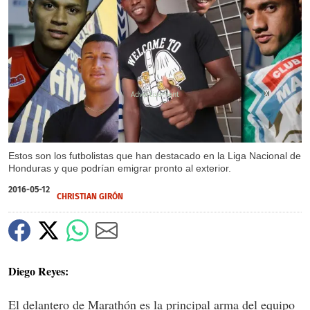
X
X
X
X
X
X
Estos son los futbolistas que han destacado en la Liga Nacional de
Honduras y que podrían emigrar pronto al exterior.
2016-05-12
CHRISTIAN GIRÓN
Diego Reyes:
El delantero de Marathón es la principal arma del equipo