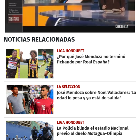
0
NOTICIAS
RELACIONADAS
seconds
of
6
LIGA HONDUBET
minutes,
¿Por qué José Mendoza no terminó
5
fichando por Real España?
seconds
LA SELECCIÓN
José Mendoza sobre Noel Valladares: 'La
edad le pesa y ya está de salida'
LIGA HONDUBET
La Policía blinda el estadio Nacional
previo al duelo Motagua-Olimpia