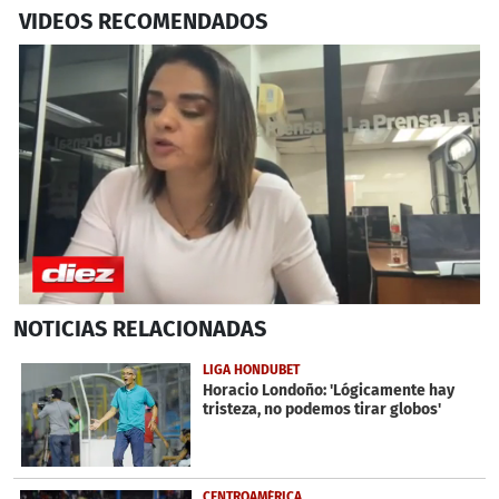
VIDEOS RECOMENDADOS
0
NOTICIAS
RELACIONADAS
seconds
of
16
LIGA HONDUBET
minutes,
Horacio Londoño: 'Lógicamente hay
47
tristeza, no podemos tirar globos'
seconds
CENTROAMÉRICA