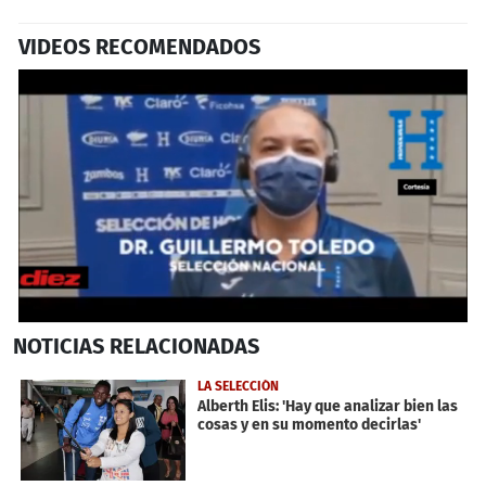
VIDEOS RECOMENDADOS
0
NOTICIAS
RELACIONADAS
seconds
of
2
LA SELECCIÓN
minutes,
Alberth Elis: 'Hay que analizar bien las
5
cosas y en su momento decirlas'
seconds