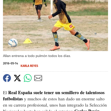
X
X
X
X
Allan entrena a todo pulmón todos los días.
2016-05-14
KARLA REYES
Real España suele tener un semillero de talentosos
El
futbolistas
y muchos de estos han dado un enorme salto
en su carrera profesional, unos han integrado la Selección
Carlos Pavón,
Nacional y hasta han salido al exterior;