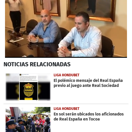
0
NOTICIAS
RELACIONADAS
seconds
of
1
LIGA HONDUBET
minute,
El polémico mensaje del Real España
54
previo al juego ante Real Sociedad
seconds
LIGA HONDUBET
En sol serán ubicados los aficionados
de Real España en Tocoa