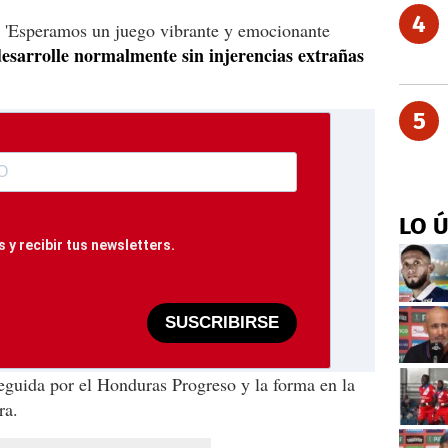
4
e: 'Esperamos un juego vibrante y emocionante
esarrolle normalmente sin injerencias extrañas
5
LO 
 y recibir tus newsletters.
SUSCRIBIRSE
eguida por el Honduras Progreso y la forma en la
ra.