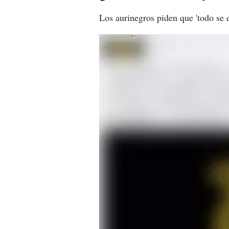
Los aurinegros piden que 'todo se d
X
X