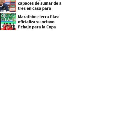
capaces de sumar de a
tres en casa para
asegurar la
Marathón cierra filas:
clasificación"
oficializa su octavo
fichaje para la Copa
Centroamericana