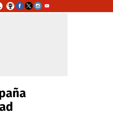
spaña
dad