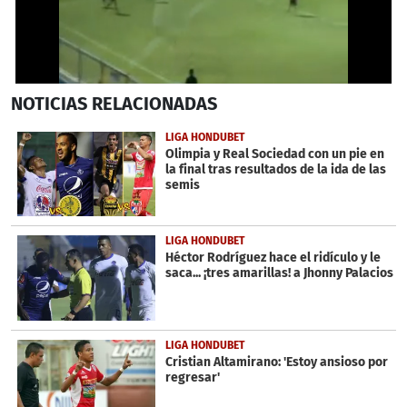
0
NOTICIAS
RELACIONADAS
seconds
of
1
LIGA HONDUBET
minute,
Olimpia y Real Sociedad con un pie en
33
la final tras resultados de la ida de las
seconds
semis
LIGA HONDUBET
Héctor Rodríguez hace el ridículo y le
saca... ¡tres amarillas! a Jhonny Palacios
LIGA HONDUBET
Cristian Altamirano: 'Estoy ansioso por
regresar'