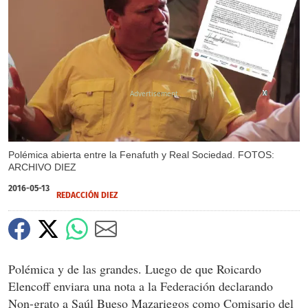
X
X
X
Polémica abierta entre la Fenafuth y Real Sociedad. FOTOS:
ARCHIVO DIEZ
2016-05-13
REDACCIÓN DIEZ
Polémica y de las grandes. Luego de que Roicardo
Elencoff enviara una nota a la Federación declarando
Non-grato a Saúl Bueso Mazariegos como Comisario del