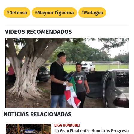
Defensa
Maynor Figueroa
Motagua
VIDEOS RECOMENDADOS
0
NOTICIAS
RELACIONADAS
seconds
of
1
LIGA HONDUBET
minute,
La Gran Final entre Honduras Progreso
0