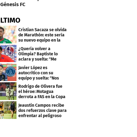
Génesis FC
ÚLTIMO
Cristian Sacaza se olvida
de Marathón: este sería
su nuevo equipo en la
Liga Nacional
¿Quería volver a
Olimpia? Baptiste lo
aclara y suelta: "Me
faltaba un equipo
Javier López es
grande"
autocrítico con su
equipo y suelta: "Nos
costó muchísimo..."
Rodrigo de Olivera fue
el héroe: Motagua
derrota a FAS en la Copa
Centroamericana
Jeaustin Campos recibe
dos refuerzos clave para
enfrentar al peligroso
Génesis FC