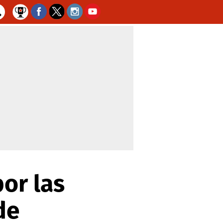
or las
de