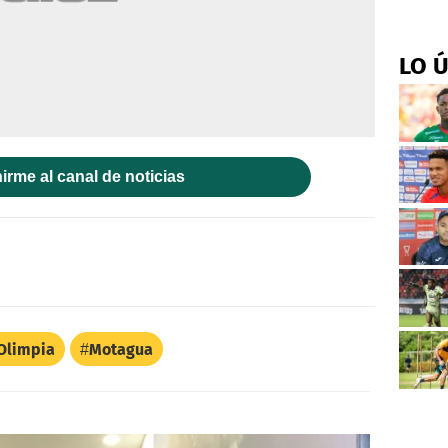
LO 
irme al canal de noticias
Olimpia
Motagua