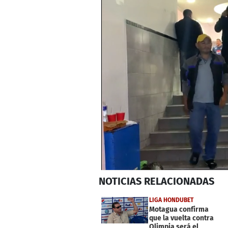
0
NOTICIAS
RELACIONADAS
seconds
of
15
LIGA HONDUBET
minutes,
Motagua confirma
30
que la vuelta contra
seconds
Volume
Olimpia será el