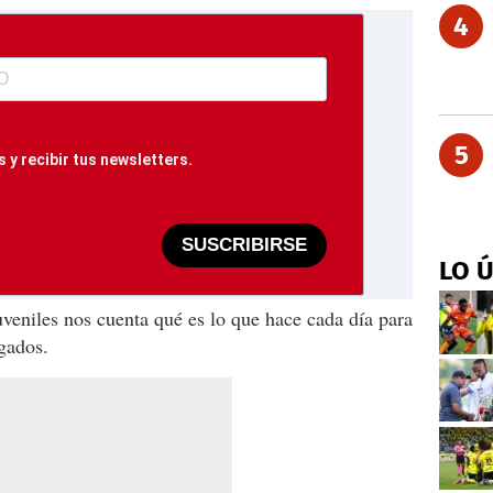
4
5
 y recibir tus newsletters.
SUSCRIBIRSE
LO 
uveniles nos cuenta qué es lo que hace cada día para
ogados.