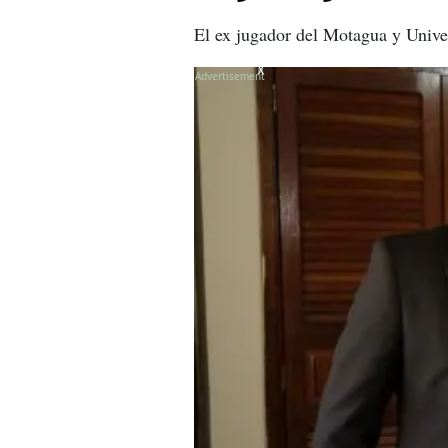
El ex jugador del Motagua y Unive
X
X