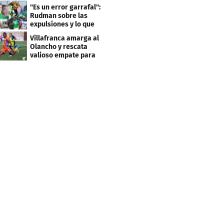
del Apertura
"Es un error garrafal":
Rudman sobre las
expulsiones y lo que
pasó con Elis
Villafranca amarga al
Olancho y rescata
valioso empate para
UPN en los últimos
minutos