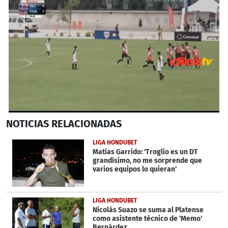
0
NOTICIAS
RELACIONADAS
seconds
of
1
LIGA HONDUBET
minute,
Matías Garrido: 'Troglio es un DT
30
grandísimo, no me sorprende que
seconds
varios equipos lo quieran'
LIGA HONDUBET
Nicolás Suazo se suma al Platense
como asistente técnico de 'Memo'
Bernárdez