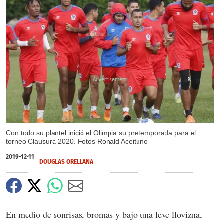
X
X
X
Con todo su plantel inició el Olimpia su pretemporada para el
torneo Clausura 2020. Fotos Ronald Aceituno
2019-12-11
DOUGLAS ORELLANA
En medio de sonrisas, bromas y bajo una leve llovizna,