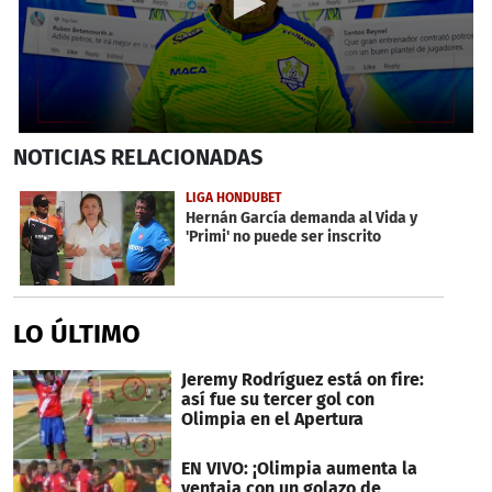
0
NOTICIAS
RELACIONADAS
seconds
of
4
LIGA HONDUBET
minutes,
Hernán García demanda al Vida y
51
'Primi' no puede ser inscrito
seconds
LO ÚLTIMO
Jeremy Rodríguez está on fire:
así fue su tercer gol con
Olimpia en el Apertura
EN VIVO: ¡Olimpia aumenta la
ventaja con un golazo de