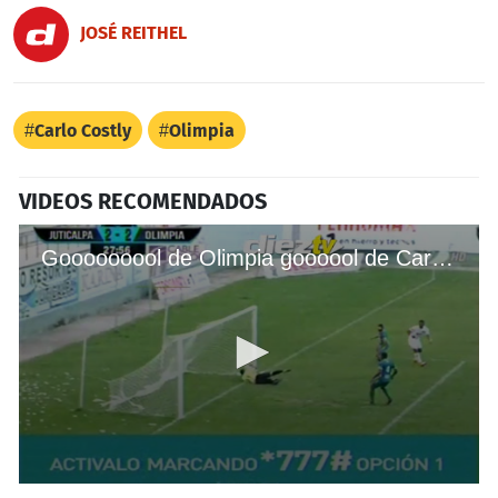
JOSÉ REITHEL
Carlo Costly
Olimpia
VIDEOS RECOMENDADOS
Gooooooool de Olimpia goooool de Carlo Costly y empata el juego ante Juticalpa
0