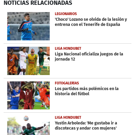
NOTICIAS
RELACIONADAS
seconds
of
33
LEGIONARIOS
seconds
'Choco' Lozano se olvida de la lesión y
entrena con el Tenerife de España
LIGA HONDUBET
Liga Nacional oficializa juegos de la
jornada 12
FOTOGALERÍAS
Los partidos más polémicos en la
historia del fútbol
LIGA HONDUBET
Yustin Arboleda: 'Me gustaba ir a
discotecas y andar con mujeres'