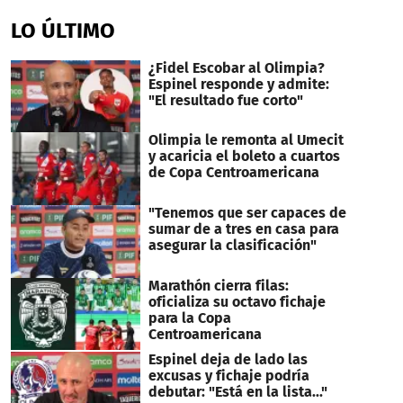
seconds
of
LO ÚLTIMO
32
seconds
¿Fidel Escobar al Olimpia?
Espinel responde y admite:
"El resultado fue corto"
Olimpia le remonta al Umecit
y acaricia el boleto a cuartos
de Copa Centroamericana
"Tenemos que ser capaces de
sumar de a tres en casa para
asegurar la clasificación"
Marathón cierra filas:
oficializa su octavo fichaje
para la Copa
Centroamericana
Espinel deja de lado las
excusas y fichaje podría
debutar: "Está en la lista..."