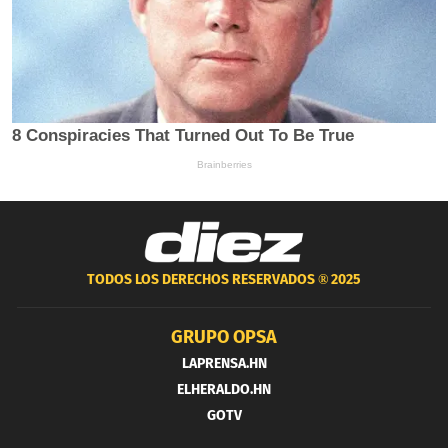
TODOS LOS DERECHOS RESERVADOS ®
2025
GRUPO OPSA
LAPRENSA.HN
ELHERALDO.HN
GOTV