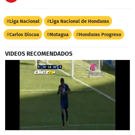
Liga Nacional
Liga Nacional de Honduras
Carlos Discua
Motagua
Honduras Progreso
VIDEOS RECOMENDADOS
0