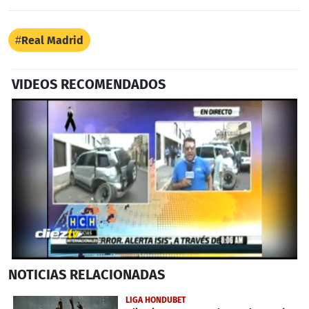
Real Madrid
VIDEOS RECOMENDADOS
0
NOTICIAS
RELACIONADAS
seconds
of
2
LIGA HONDUBET
minutes,