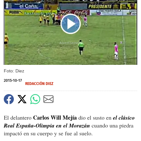
X
X
Foto: Diez
2015-10-17
REDACCIÓN DIEZ
Carlos Will Mejía
El delantero
dio el susto en
el clásico
Real España-Olimpia en el Morazán
cuando una piedra
impactó en su cuerpo y se fue al suelo.