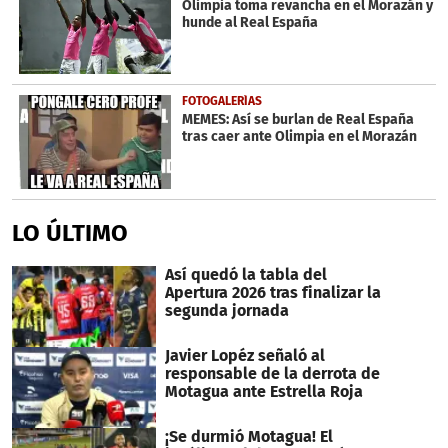
Olimpia toma revancha en el Morazán y
18
hunde al Real España
seconds
FOTOGALERÍAS
MEMES: Así se burlan de Real España
tras caer ante Olimpia en el Morazán
LO ÚLTIMO
Así quedó la tabla del
Apertura 2026 tras finalizar la
segunda jornada
Javier Lopéz señaló al
responsable de la derrota de
Motagua ante Estrella Roja
¡Se durmió Motagua! El