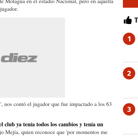
te Motagua en el estadio Nacional, pero en aquella
 jugador.
1
2
ra', nos contó el jugador que fue impactado a los 63
3
l club ya tenía todos los cambios y tenía un
jo Mejía, quien reconoce que 'por momentos me