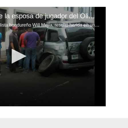
Reportan accidente de la esposa de jugador del Olimpia Carlos Will Mejía
Suyapa López, esposa del futbolista hondureño Will Mejía, resultó herida en un accidente de tránsito en Tegucigalpa.