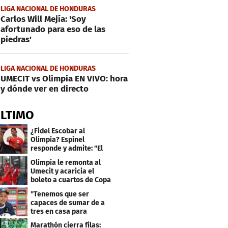
LIGA NACIONAL DE HONDURAS
Carlos Will Mejía: 'Soy
afortunado para eso de las
piedras'
LIGA NACIONAL DE HONDURAS
UMECIT vs Olimpia EN VIVO: hora
y dónde ver en directo
ÚLTIMO
¿Fidel Escobar al
Olimpia? Espinel
responde y admite: "El
resultado fue corto"
Olimpia le remonta al
Umecit y acaricia el
boleto a cuartos de Copa
Centroamericana
"Tenemos que ser
capaces de sumar de a
tres en casa para
asegurar la
Marathón cierra filas: