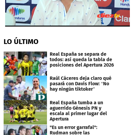
0
seconds
of
LO ÚLTIMO
2
minutes,
36
Real España se separa de
seconds
todos: así queda la tabla de
posiciones del Apertura 2026
Raúl Cáceres deja claro qué
pasará con Davis Flow: “No
hay ningún tiktoker”
Real España tumba a un
aguerrido Génesis PN y
escala al primer lugar del
Apertura
"Es un error garrafal":
Rudman sobre las