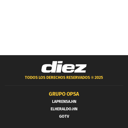
TODOS LOS DERECHOS RESERVADOS ®
2025
GRUPO OPSA
LAPRENSA.HN
ELHERALDO.HN
GOTV