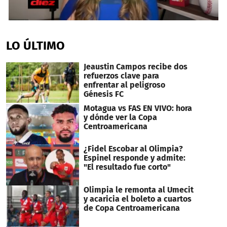
0
seconds
of
LO ÚLTIMO
1
minute,
37
Jeaustin Campos recibe dos
seconds
refuerzos clave para
enfrentar al peligroso
Génesis FC
Motagua vs FAS EN VIVO: hora
y dónde ver la Copa
Centroamericana
¿Fidel Escobar al Olimpia?
Espinel responde y admite:
"El resultado fue corto"
Olimpia le remonta al Umecit
y acaricia el boleto a cuartos
de Copa Centroamericana