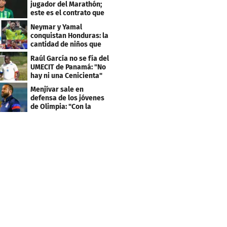
jugador del Marathón;
este es el contrato que
firmó
Neymar y Yamal
conquistan Honduras: la
cantidad de niños que
llevan sus nombres
Raúl García no se fía del
UMECIT de Panamá: "No
hay ni una Cenicienta"
Menjívar sale en
defensa de los jóvenes
de Olimpia: "Con la
gente no se queda bien"