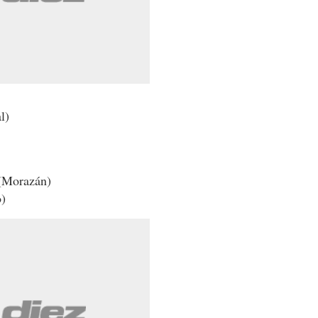
l)
(Morazán)
o)