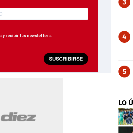
3
4
 y recibir tus newsletters.
SUSCRIBIRSE
5
LO 