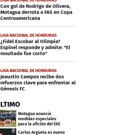
LIGA NACIONAL DE HONDURAS
Con gol de Rodrigo de Olivera,
Motagua derrota a FAS en Copa
Centroamericana
LIGA NACIONAL DE HONDURAS
¿Fidel Escobar al Olimpia?
Espinel responde y admite: "El
resultado fue corto"
LIGA NACIONAL DE HONDURAS
Jeaustin Campos recibe dos
refuerzos clave para enfrentar al
Génesis FC
ÚLTIMO
Motagua anuncia
medidas especiales
para la afición del FAS
de El Salvador
Carlos Argueta es nuevo