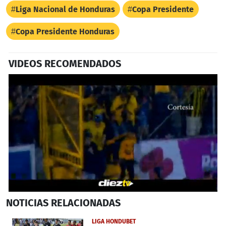
Liga Nacional de Honduras
Copa Presidente
Copa Presidente Honduras
VIDEOS RECOMENDADOS
0
NOTICIAS
RELACIONADAS
seconds
of
32
LIGA HONDUBET