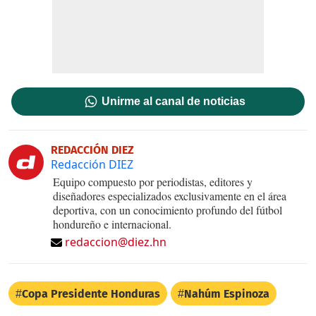
Unirme al canal de noticias
REDACCIÓN DIEZ
Redacción DIEZ
Equipo compuesto por periodistas, editores y
diseñadores especializados exclusivamente en el área
deportiva, con un conocimiento profundo del fútbol
hondureño e internacional.
redaccion@diez.hn
Copa Presidente Honduras
Nahúm Espinoza