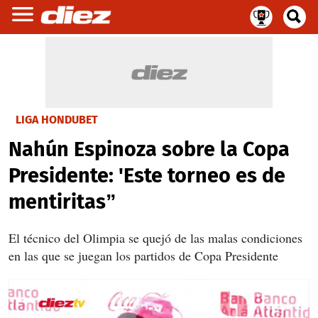
LIGA HONDUBET
Nahún Espinoza sobre la Copa
Presidente: 'Este torneo es de
mentiritas”
El técnico del Olimpia se quejó de las malas condiciones
en las que se juegan los partidos de Copa Presidente