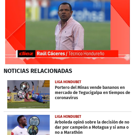
0
NOTICIAS
RELACIONADAS
seconds
of
3
LIGA HONDUBET
minutes,
Portero del Minas vende bananos en
5
mercado de Tegucigalpa en tiempos de
seconds
coronavirus
LIGA HONDUBET
Arboleda opinó sobre la decisión de no
dar por campeón a Motagua y si ama o
no a Marathón