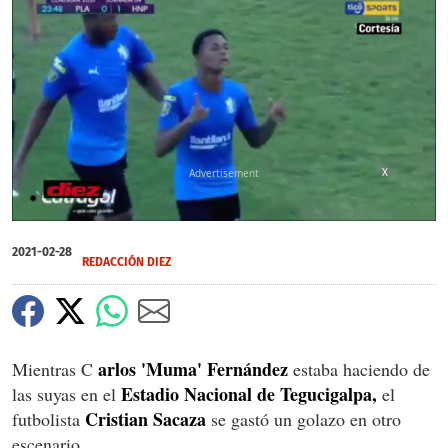
X
0
of
2021-02-28
45
REDACCIÓN DIEZ
seconds
arlos 'Muma' Fernández
Mientras C
estaba haciendo de
Estadio Nacional de Tegucigalpa,
las suyas en el
el
Cristian Sacaza
futbolista
se gastó un golazo en otro
escenario.