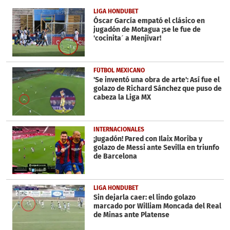
21
seconds
LIGA HONDUBET
Óscar García empató el clásico en
jugadón de Motagua ¡se le fue de
'cocinita´ a Menjívar!
FÚTBOL MEXICANO
'Se inventó una obra de arte': Así fue el
golazo de Richard Sánchez que puso de
cabeza la Liga MX
INTERNACIONALES
¡Jugadón! Pared con Ilaix Moriba y
golazo de Messi ante Sevilla en triunfo
de Barcelona
LIGA HONDUBET
Sin dejarla caer: el lindo golazo
marcado por William Moncada del Real
de Minas ante Platense