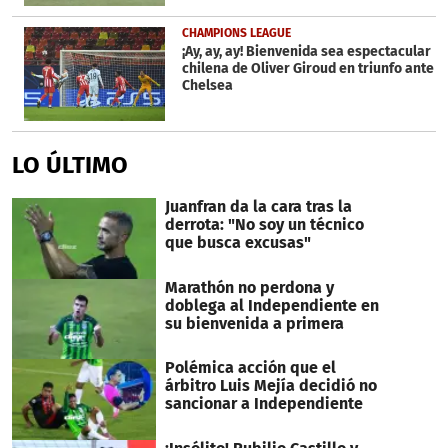
CHAMPIONS LEAGUE
¡Ay, ay, ay! Bienvenida sea espectacular
chilena de Oliver Giroud en triunfo ante
Chelsea
LO ÚLTIMO
Juanfran da la cara tras la
derrota: "No soy un técnico
que busca excusas"
Marathón no perdona y
doblega al Independiente en
su bienvenida a primera
Polémica acción que el
árbitro Luis Mejía decidió no
sancionar a Independiente