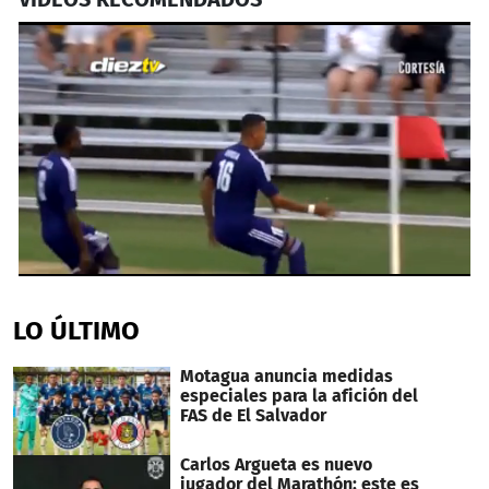
0
seconds
of
LO ÚLTIMO
39
seconds
Motagua anuncia medidas
especiales para la afición del
FAS de El Salvador
Carlos Argueta es nuevo
jugador del Marathón; este es