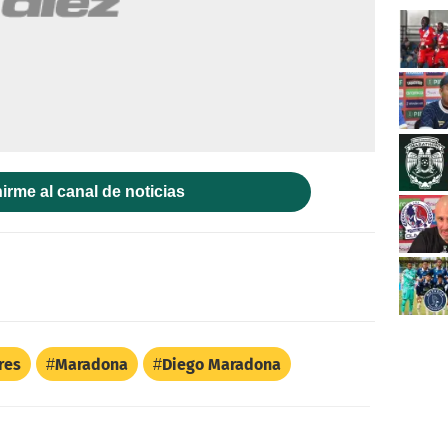
irme al canal de noticias
res
Maradona
Diego Maradona