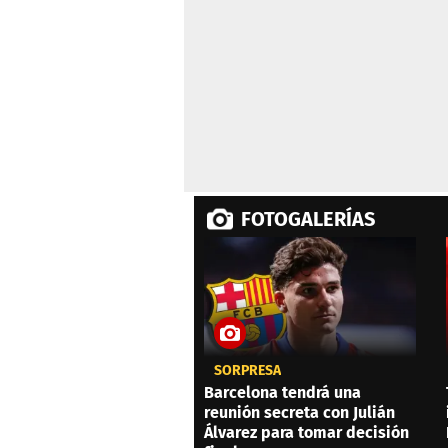
FOTOGALERÍAS
SORPRESA
Barcelona tendrá una
reunión secreta con Julián
Álvarez para tomar decisión