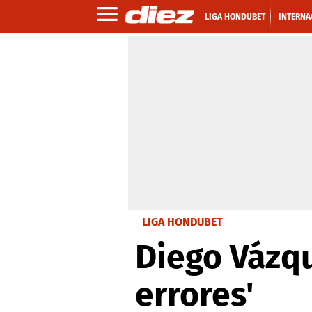
LIGA HONDUBET
INTERNA
LIGA HONDUBET
Diego Vázq
errores'