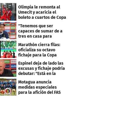
Olimpia le remonta al
Umecit y acaricia el
boleto a cuartos de Copa
Centroamericana
"Tenemos que ser
capaces de sumar de a
tres en casa para
asegurar la
Marathón cierra filas:
clasificación"
oficializa su octavo
fichaje para la Copa
Centroamericana
Espinel deja de lado las
excusas y fichaje podría
debutar: "Está en la
lista..."
Motagua anuncia
medidas especiales
para la afición del FAS
de El Salvador