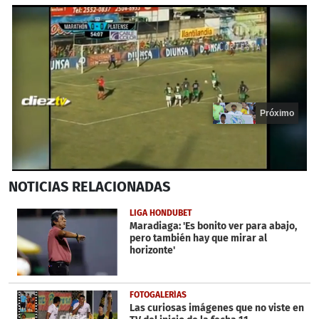
Próximo
0
NOTICIAS
RELACIONADAS
seconds
of
20
LIGA HONDUBET
seconds
Maradiaga: 'Es bonito ver para abajo,
pero también hay que mirar al
horizonte'
FOTOGALERÍAS
Las curiosas imágenes que no viste en