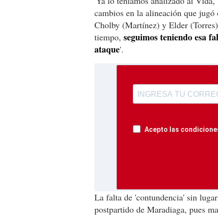
'Ya lo teníamos analizado al Vida,
cambios en la alineación que jugó
Cholby (Martínez) y Elder (Torres)
seguimos teniendo esa fa
tiempo,
ataque
'.
Acepto las condiciones
La falta de 'contundencia' sin luga
postpartido de Maradiaga, pues ma