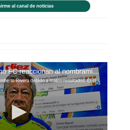
irme al canal de noticias
Aficionados de Olancho FC reaccionan al nombramiento de Primi Maradiaga como técnico de Potros
Olancho FC destituyó a José Humberto Rivera debido a malos resultados. El club era uno de los candidatos a pelear en la zona alta de la tabla debido a su fuerte inversión. Sin embargo, su actualidad es muy lejana a los objetivos iniciales. El presidente del equipo, Samuel García, hizo oficial la llegada de Ramón Maradiaga al equipo y así reaccionó la afición.