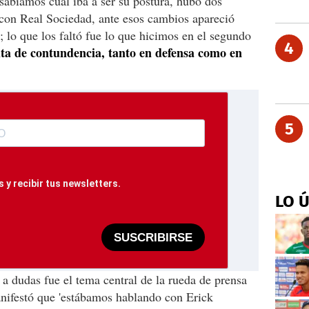
 sabíamos cuál iba a ser su postura, hubo dos
 con Real Sociedad, ante esos cambios apareció
; lo que los faltó fue lo que hicimos en el segundo
4
lta de contundencia, tanto en defensa como en
5
 y recibir tus newsletters.
LO 
SUSCRIBIRSE
r a dudas fue el tema central de la rueda de prensa
nifestó que 'estábamos hablando con Erick