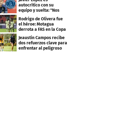
grande"
autocrítico con su
equipo y suelta: "Nos
costó muchísimo..."
Rodrigo de Olivera fue
el héroe: Motagua
derrota a FAS en la Copa
Centroamericana
Jeaustin Campos recibe
dos refuerzos clave para
enfrentar al peligroso
Génesis FC