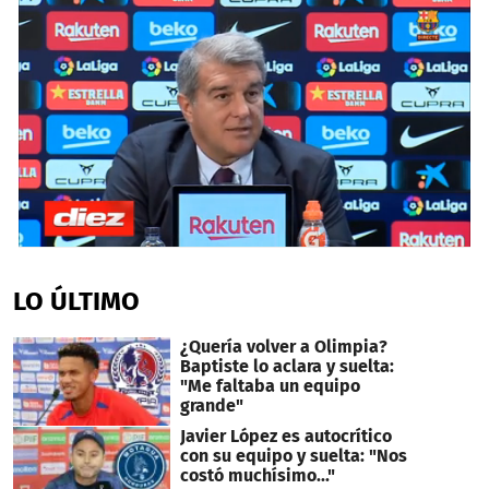
0
seconds
of
LO ÚLTIMO
7
minutes,
37
¿Quería volver a Olimpia?
seconds
Baptiste lo aclara y suelta:
"Me faltaba un equipo
grande"
Javier López es autocrítico
con su equipo y suelta: "Nos
costó muchísimo..."