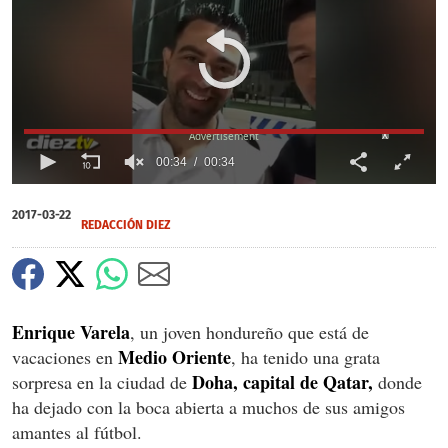
X
00:34
00:34
0
of
2017-03-22
34
REDACCIÓN DIEZ
seconds
Enrique Varela
, un joven hondureño que está de
Medio Oriente
vacaciones en
, ha tenido una grata
Doha, capital de Qatar,
sorpresa en la ciudad de
donde
ha dejado con la boca abierta a muchos de sus amigos
amantes al fútbol.