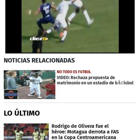
0
NOTICIAS
RELACIONADAS
seconds
of
27
NO TODO ES FUTBOL
seconds
VIDEO: Rechaza propuesta de
matrimonio en un estadio de bÃ©isbol
LO ÚLTIMO
Rodrigo de Olivera fue el
héroe: Motagua derrota a FAS
en la Copa Centroamericana