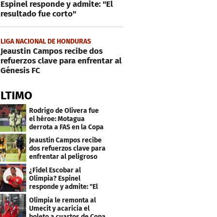
Espinel responde y admite: "El
resultado fue corto"
LIGA NACIONAL DE HONDURAS
Jeaustin Campos recibe dos
refuerzos clave para enfrentar al
Génesis FC
ÚLTIMO
Rodrigo de Olivera fue
el héroe: Motagua
derrota a FAS en la Copa
Centroamericana
Jeaustin Campos recibe
dos refuerzos clave para
enfrentar al peligroso
Génesis FC
¿Fidel Escobar al
Olimpia? Espinel
responde y admite: "El
resultado fue corto"
Olimpia le remonta al
Umecit y acaricia el
boleto a cuartos de Copa