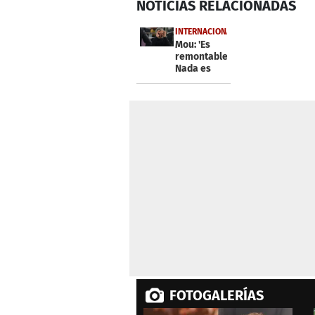
NOTICIAS
RELACIONADAS
seconds
of
1
INTERNACIONALES
minute,
Mou: 'Es
13
remontable.
seconds
Volume
Nada es
0%
imposibleâ
FOTOGALERÍAS