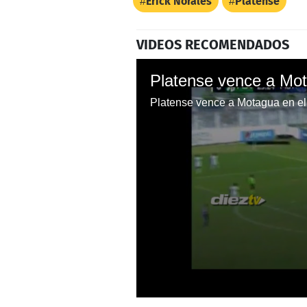
Erick Norales
Platense
VIDEOS RECOMENDADOS
Platense vence a Mot
Platense vence a Motagua en el
0