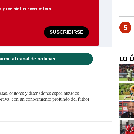
 y recibir tus newsletters.
5
SUSCRIBIRSE
LO 
irme al canal de noticias
tas, editores y diseñadores especializados
ortiva, con un conocimiento profundo del fútbol