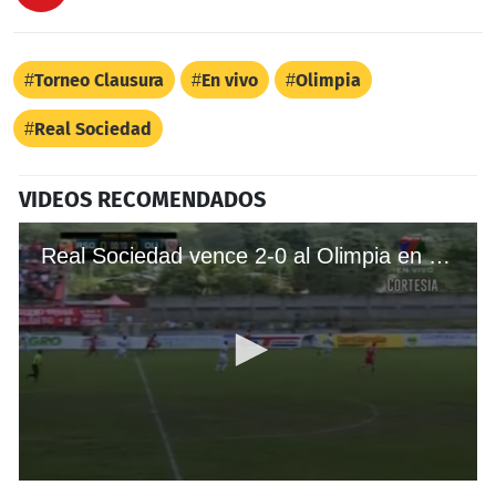
Torneo Clausura
En vivo
Olimpia
Real Sociedad
VIDEOS RECOMENDADOS
Real Sociedad vence 2-0 al Olimpia en Tocoa
0