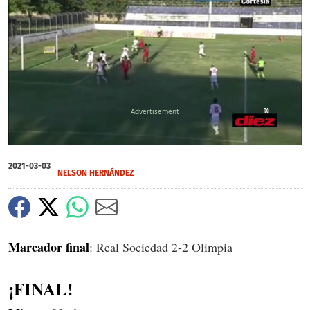
X
X
X
X
X
X
X
0
seconds
2021-03-03
of
NELSON HERNÁNDEZ
56
seconds
Marcador final
: Real Sociedad 2-2 Olimpia
¡FINAL!