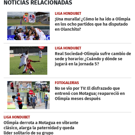
NOTICIAS
RELACIONADAS
seconds
of
1
LIGA HONDUBET
minute,
¡Una muralla! ¿Cómo le ha ido a Olimpia
30
en los ocho partidos que ha disputado
seconds
en Olanchito?
LIGA HONDUBET
Real Sociedad-Olimpia sufre cambio de
sede y horario: ¿Cuándo y dónde se
jugará en la jornada 5?
FOTOGALERÍAS
No se vio por TV: El disfrazado que
entrenó con Motagua; reapareció en
Olimpia meses después
LIGA HONDUBET
Olimpia derrota a Motagua en vibrante
clásico, alarga la paternidad y queda
líder solitario de su grupo